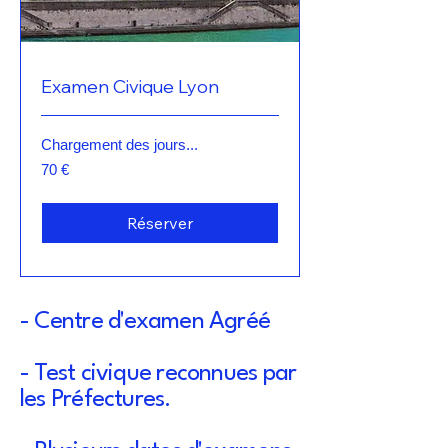
Examen Civique Lyon
Chargement des jours...
70
70 €
euros
Réserver
- Centre d'examen Agréé
- Test civique reconnues par
les Préfectures.