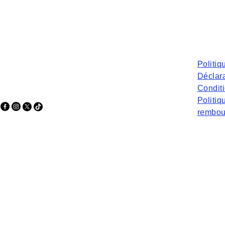
Politiq
Déclara
Condit
Politiq
rembou