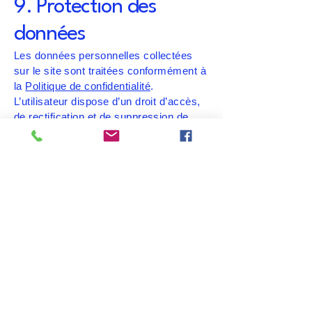
9. Protection des
données
Les données personnelles collectées
sur le site sont traitées conformément à
la
Politique de confidentialité
.
L’utilisateur dispose d’un droit d’accès,
de rectification et de suppression de
ses données.
10. Droit applicable
Les présentes CGU sont régies par le
droit français. En cas de litige, les
tribunaux de [ville du siège social de
l’école] seront compétents.
Cliquez ici
pour obtenir des informations
plus détaillées sur la création de vos
termes et conditions.