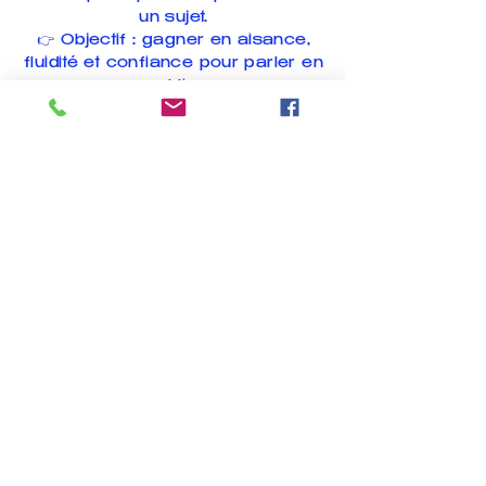
un sujet.
👉 Objectif : gagner en aisance,
fluidité et confiance pour parler en
public.
Politique de confide
Déclaration d'access
Agence de Villeurbanne
Conditions général
8bis Impasse Marcel Cerdan
Politique de rembo
69100 Villeurbanne