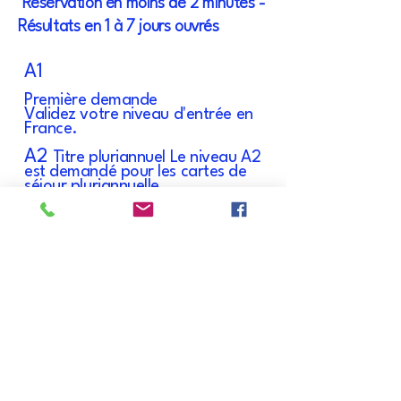
Réservation en moins de 2 minutes -
Résultats en 1 à 7 jours ouvrés
A1
Première demande
Validez votre niveau d'entrée en
France.
A2
Titre pluriannuel Le niveau A2
est demandé pour les cartes de
séjour pluriannuelle
B1
Carte de résident 10 ans Le
niveau B1 est demandé pour les
cartes de résidents.
B2
Naturalisation
Le niveau B2 est
demandé pour toute demande de
naturalisation française.
Explication en vidéo