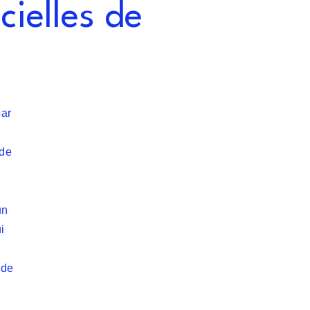
cielles de
par
 de
un
i
 de