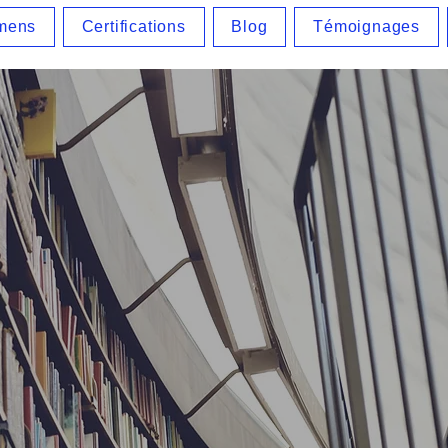
mens
Certifications
Blog
Témoignages
Bienvenue
le site de l'École de