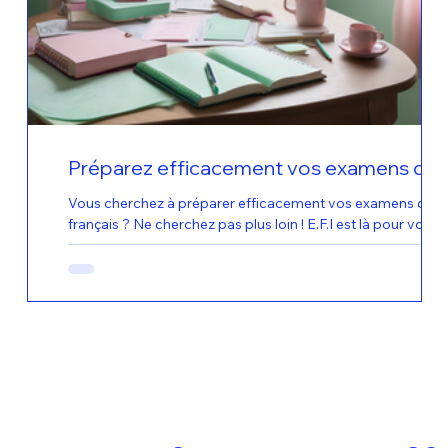
ens
Préparez efficacement vos examens de
français avec E.F.I
s de
Vous cherchez à préparer efficacement vos examens de
s
français ? Ne cherchez pas plus loin ! E.F.I est là pour vous
aider dans votre...