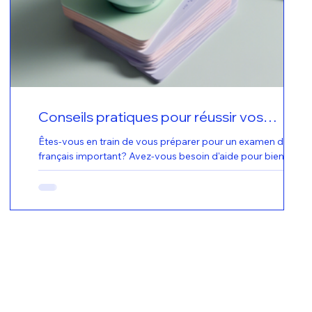
Conseils pratiques pour réussir vos
examens de français avec E.F.I
Êtes-vous en train de vous préparer pour un examen de
français important? Avez-vous besoin d'aide pour bien vous
préparer et réussir...